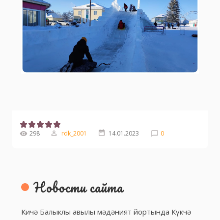
298
rdk_2001
14.01.2023
0
Новости сайта
Кичә Балыклы авылы мәдәният йортында Күкчә