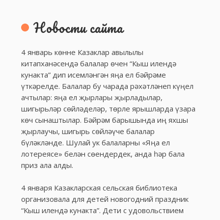
Новости сайта
4 январь көнне Казаклар авылылы
китапханәсендә балалар өчен “Кыш илендә
кунакта” дип исемләнгән яңа ел бәйрәме
үткәрелде. Балалар бу чарада рәхәтләнеп күңел
ачтылар: яңа ел җырлары җырладылар,
шигырьләр сөйләделәр, төрле ярышларда үзара
көч сынаштылар. Бәйрәм барышында иң яхшы
җырлаучы, шигырь сөйләүче балалар
бүләкләнде. Шулай ук балаларны «Яңа ел
лотереясе» белән сөендердек, анда һәр бала
приз ала алды.
4 января Казакларская сельская библиотека
организовала для детей новогодний праздник
“Кыш илендә кунакта”. Дети с удовольствием