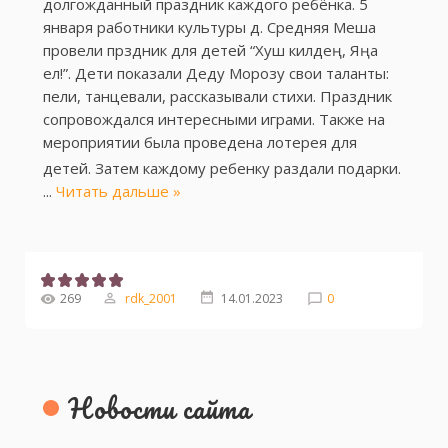
долгожданный праздник каждого ребёнка. 5
января работники культуры д. Средняя Меша
провели прздник для детей “Хуш килдең, Яңа
ел!”. Дети показали Деду Морозу свои таланты:
пели, танцевали, рассказывали стихи. Праздник
сопровождался интересными играми. Также на
мероприятии была проведена лотерея для
детей. Затем каждому ребенку раздали подарки.
...
Читать дальше »
269
rdk_2001
14.01.2023
0
Новости сайта