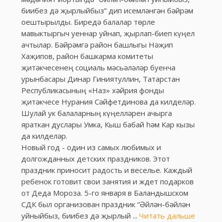
биибез дә җырлыйбыз” дип исемләнгән бәйрәм
оештырылды. Биредә балалар төрле
мавыктыргыч уеннар уйнап, җырлап-биеп күңел
ачтылар. Бәйрәмгә район башлыгы Нәҗип
Хаҗипов, район башкарма комитеты
җитәкчесенең социаль мәсьәләләр буенча
урынбасары Динар Гиниятуллин, Татарстан
Республикасының «Наз» хәйрия фонды
җитәкчесе Нурания Сәйфетдинова да килделәр.
Шулай ук балаларның күңелләрен ачырга
яраткан дуслары Умка, Кыш бабай һәм Кар кызы
да килделәр.
Новый год - один из самых любимых и
долгожданных детских праздников. Этот
праздник приносит радость и веселье. Каждый
ребенок готовит свои занятия и ждет подарков
от Деда Мороза. 5-го января в Баландышском
СДК был организован праздник “Әйлән-бәйлән
уйныйбыз, биибез дә җырлый
...
Читать дальше