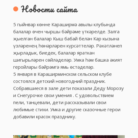
Новости сайта
5 гыйнвар көнне Караширмә авылы клубында
балалар өчен чыршы бәйрәме үткәрелде. Залга
җыелган балалар Кыш бабай белән Кар кызына
үзләренең һөнәрләрен күрсәттеләр. Рәхәтләнеп
җырладык, биедек, балалар яраткан
шигырьләрен сөйләделәр. Умка һәм башка әкият
геройлары бәйрәмгә ямь өстәделәр.
5 января в Караширминском сельском клубе
состоялся детский новогодний праздник.
Собравшиеся в зале дети показали Деду Морозу
и Снегурочке свои умения . С удовольствием
пели, танцевали, дети рассказывали свои
любимые стихи. Умка и другие сказочные герои
добавили красок празднику.