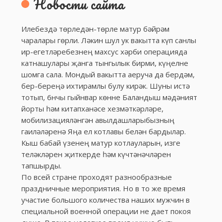
Новости сайта
Илебездә төрледән-төрле матур бәйрәм
чаралары гөрли. Ләкин шул ук вакытта күп санлы
ир-егетләребезнең махсус хәрби операцияда
катнашулары җанга тынгылык бирми, күңелне
шомга сала. Мондый вакытта аеруча да бердәм,
бер-береңә ихтирамлы булу кирәк. Шуны истә
тотып, 6нчы гыйнвар көнне Баландыш мәдәният
йорты һәм китапханәсе хезмәткәрләре,
мобилизацияләнгән авылдашларыбызның
гаиләләренә Яңа ел котлавы белән бардылар.
Кыш бабай үзенең матур котлауларын, изге
теләкләрен җиткерде һәм күчтәнәчләрен
тапшырды.
По всей стране проходят разнообразные
праздничные мероприятия. Но в то же время
участие большого количества наших мужчин в
специальной военной операции не дает покоя