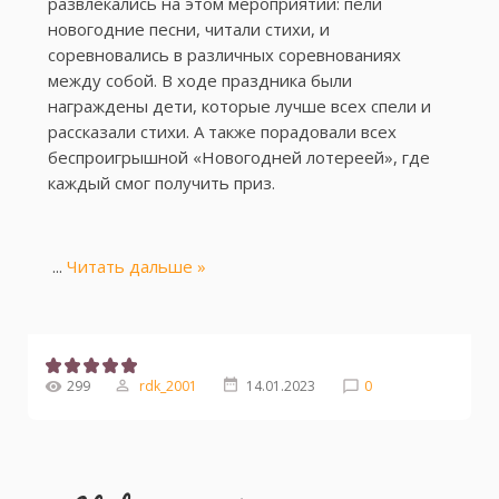
развлекались на этом мероприятии: пели
новогодние песни, читали стихи, и
соревновались в различных соревнованиях
между собой. В ходе праздника были
награждены дети, которые лучше всех спели и
рассказали стихи. А также порадовали всех
беспроигрышной «Новогодней лотереей», где
каждый смог получить приз.
...
Читать дальше »
299
rdk_2001
14.01.2023
0