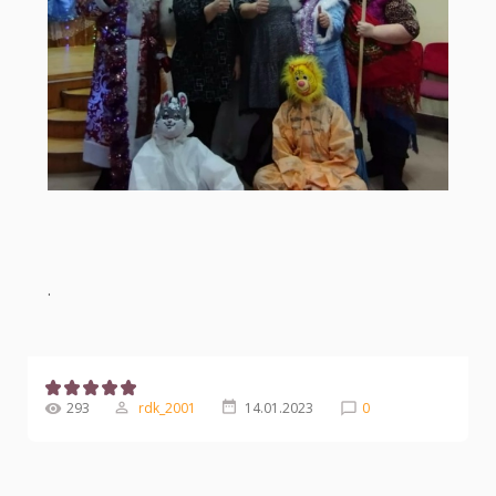
.
293
rdk_2001
14.01.2023
0