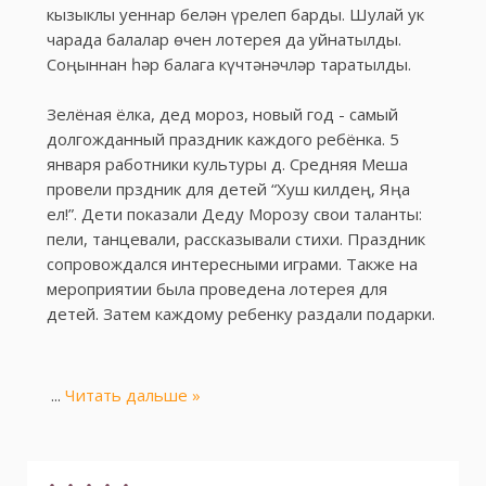
кызыклы уеннар белән үрелеп барды. Шулай ук
чарада балалар өчен лотерея да уйнатылды.
Соңыннан һәр балага күчтәнәчләр таратылды.
Зелёная ёлка, дед мороз, новый год - самый
долгожданный праздник каждого ребёнка. 5
января работники культуры д. Средняя Меша
провели прздник для детей “Хуш килдең, Яңа
ел!”. Дети показали Деду Морозу свои таланты:
пели, танцевали, рассказывали стихи. Праздник
сопровождался интересными играми. Также на
мероприятии была проведена лотерея для
детей. Затем каждому ребенку раздали подарки.
...
Читать дальше »