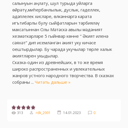
салынуын аңлату, шул турыда уйларга
өйрәтү,миһербанлылык, дуслык, гаделлек,
әдәплелек хисләре, өлкәннәргә карата
игътибарлы булу сыйфатларын тәрбияләү
максатыннан Олы Мәтәскә авылы мәдәният
хезмәткәрләре 5 гыйнвар көнне “ Әкият иленә
сәяхәт” дип исемләнгән әкият уку кичәсе
оештырдылар. Бу чарада укучылар төрле халык
әкиятләрен укыдылар.
Сказка-один из древнейших, в то же время
широко распространенных и увлекательных
жанров устного народного творчества. В сказках
собраны
...
Читать дальше »
313
rdk_2001
14.01.2023
0