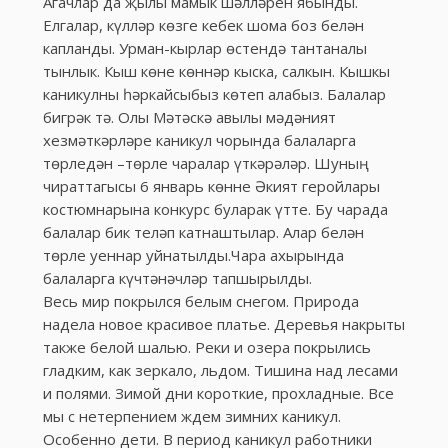
Агачлар да җылы мамык шәлләрен ябынды.
Елгалар, күлләр көзге кебек шома боз белән
капланды. Урман-кырлар өстендә тантаналы
тынлык. Кыш көне көннәр кыска, салкын. Кышкы
каникулны һәркайсыбыз көтеп алабыз. Балалар
бигрәк тә. Олы Мәтәскә авылы мәдәният
хезмәткәрләре каникул чорында балаларга
төрледән –төрле чаралар үткәрәләр. Шуның
чираттагысы 6 январь көнне Әкият геройлары
костюмнарына конкурс буларак үтте. Бу чарада
балалар бик теләп катнаштылар. Алар белән
төрле уеннар уйнатылды.Чара ахырында
балаларга күчтәнәчләр тапшырылды.
Весь мир покрылся белым снегом. Природа
надела новое красивое платье. Деревья накрыты
также белой шалью. Реки и озера покрылись
гладким, как зеркало, льдом. Тишина над лесами
и полями. Зимой дни короткие, прохладные. Все
мы с нетерпением ждем зимних каникул.
Особенно дети. В период каникул работники