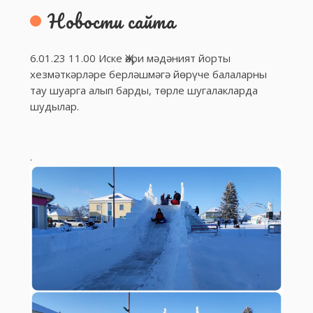
Новости сайта
6.01.23 11.00 Иске Җөри мәдәният йорты
хезмәткәрләре берләшмәгә йөрүче балаларны
тау шуарга алып барды, төрле шугалакларда
шудылар.
.