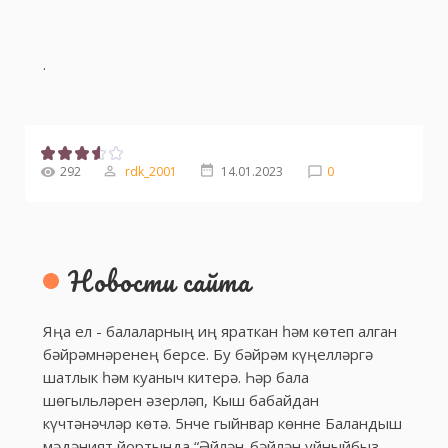
.
292
rdk_2001
14.01.2023
0
Новости сайта
Яңа ел - балаларның иң яраткан һәм көтеп алган
бәйрәмнәренең берсе. Бу бәйрәм күңелләргә
шатлык һәм куаныч китерә. Һәр бала
шөгыльләрен әзерләп, Кыш бабайдан
күчтәнәчләр көтә. 5нче гыйнвар көнне Баландыш
мәдәният йортында “Әйлән-бәйлән уйныйбыз,