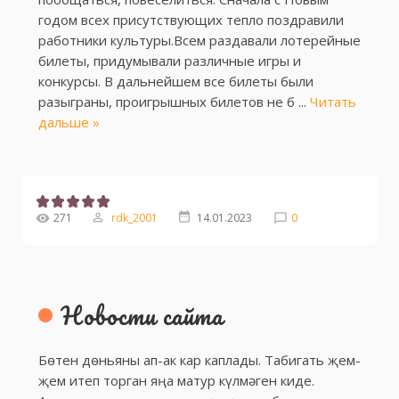
годом всех присутствующих тепло поздравили
работники культуры.Всем раздавали лотерейные
билеты, придумывали различные игры и
конкурсы. В дальнейшем все билеты были
разыграны, проигрышных билетов не б
...
Читать
дальше »
271
rdk_2001
14.01.2023
0
Новости сайта
Бөтен дөньяны ап-ак кар каплады. Табигать җем-
җем итеп торган яңа матур күлмәген киде.