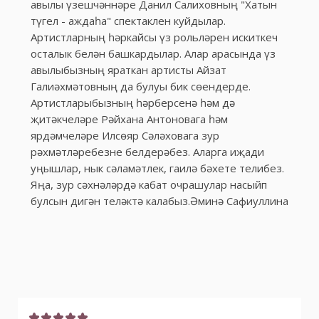
авылы үзешчәннәре Данил Салиховның "Хатын
түгел - аждаһа" спектаклен куйдылар.
Артистларның һәркайсы үз рольләрен искиткеч
осталык белән башкардылар. Алар арасында үз
авылыбызның яраткан артисты Айзат
Галиәхмәтовның да булуы бик сөендерде.
Артистларыбызның һәрберсенә һәм дә
җитәкчеләре Рәйхана Антоновага һәм
ярдәмчеләре Илсөяр Сәләховага зур
рәхмәтләребезне белдерәбез. Аларга иҗади
уңышлар, нык сәламәтлек, гаилә бәхете телибез.
Яңа, зур сәхнәләрдә кабат очрашулар насыйп
булсын дигән теләктә калабыз.Әминә Сафиуллина