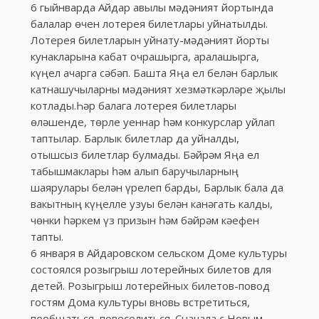
6 гыйнварда Айдар авылы мәдәният йортында
балалар өчен лотерея билетлары уйнатылды.
Лотерея билетларын уйнату-мәдәният йорты
кунакларына кабат очрашырга, аралашырга,
күңел ачарга сәбәп. Башта Яңа ел белән барлык
катнашучыларны мәдәният хезмәткәрләре җылы
котлады.Һәр балага лотерея билетлары
өләшенде, төрле уеннар һәм конкурслар уйлап
таптылар. Барлык билетлар да уйналды,
отышсыз билетлар булмады. Бәйрәм Яңа ел
табышмаклары һәм алып баручыларның
шаярулары белән үрелеп барды, Барлык бала да
вакытның күңелле узуы белән канәгать калды,
чөнки һәркем үз призын һәм бәйрәм кәефен
тапты.
6 января в Айдаровском сельском Доме культуры
состоялся розыгрыш лотерейных билетов для
детей. Розыгрыш лотерейных билетов-повод
гостям Дома культуры вновь встретиться,
пообщаться, повеселиться. Сначала с Новым