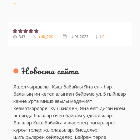
»
343
rdk_2001
14.01.2023
0
Новости сайта
Яшел чыршылы, Кыш бабайлы Яңа ел - һәр
баланың иң көтеп алынган бәйрәме ул. 5 гыйнвар
көнне Урта Мишә авылы мәдәният
хезмәткәрләре “Хуш килдең, Яңа ел!”-дигән исем
астында балалар өчен бәйрәм уздырдылар.
Балалар Кыш бабайга үзләренең һөнәрләрен
күрсәттеләр: җырладылар, биеделәр,
шигырьләрен сөйләделәр. Бәйрәм төрле