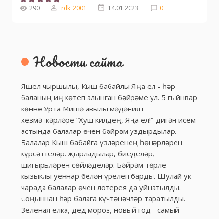
290
rdk_2001
14.01.2023
0
Новости сайта
Яшел чыршылы, Кыш бабайлы Яңа ел - һәр
баланың иң көтеп алынган бәйрәме ул. 5 гыйнвар
көнне Урта Мишә авылы мәдәният
хезмәткәрләре “Хуш килдең, Яңа ел!”-дигән исем
астында балалар өчен бәйрәм уздырдылар.
Балалар Кыш бабайга үзләренең һөнәрләрен
күрсәттеләр: җырладылар, биеделәр,
шигырьләрен сөйләделәр. Бәйрәм төрле
кызыклы уеннар белән үрелеп барды. Шулай ук
чарада балалар өчен лотерея да уйнатылды.
Соңыннан һәр балага күчтәнәчләр таратылды.
Зелёная ёлка, дед мороз, новый год - самый