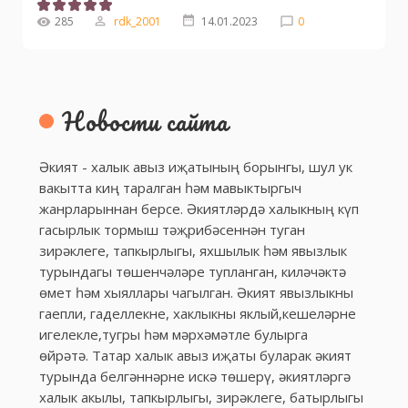
285
rdk_2001
14.01.2023
0
Новости сайта
Әкият - халык авыз иҗатының борынгы, шул ук
вакытта киң таралган һәм мавыктыргыч
жанрларыннан берсе. Әкиятләрдә халыкның күп
гасырлык тормыш тәҗрибәсеннән туган
зирәклеге, тапкырлыгы, яхшылык һәм явызлык
турындагы төшенчәләре тупланган, киләчәктә
өмет һәм хыяллары чагылган. Әкият явызлыкны
гаепли, гаделлекне, хаклыкны яклый,кешеләрне
игелекле,тугры һәм мәрхәмәтле булырга
өйрәтә. Татар халык авыз иҗаты буларак әкият
турында белгәннәрне искә төшерү, әкиятләргә
халык акылы, тапкырлыгы, зирәклеге, батырлыгы