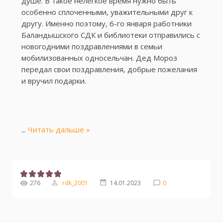
душе. В такое нелегкое время нужно быть
особенно сплоченными, уважительными друг к
другу. Именно поэтому, 6-го января работники
Баландышского СДК и библиотеки отправились с
новогодними поздравлениями в семьи
мобилизованных односельчан. Дед Мороз
передал свои поздравления, добрые пожелания
и вручил подарки.
...
Читать дальше »
276
rdk_2001
14.01.2023
0