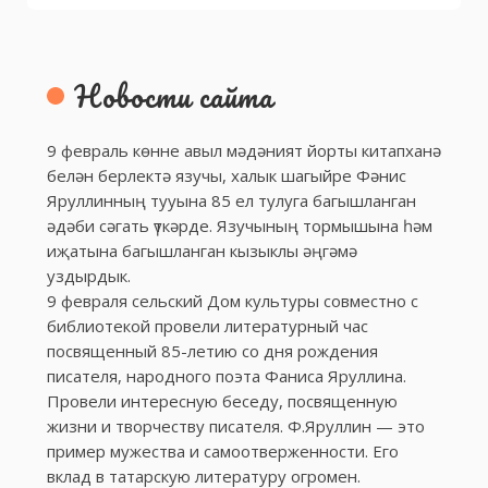
Новости сайта
9 февраль көнне авыл мәдәният йорты китапханә
белән берлектә язучы, халык шагыйре Фәнис
Яруллинның тууына 85 ел тулуга багышланган
әдәби сәгать үткәрде. Язучының тормышына һәм
иҗатына багышланган кызыклы әңгәмә
уздырдык.
9 февраля сельский Дом культуры совместно с
библиотекой провели литературный час
посвященный 85-летию со дня рождения
писателя, народного поэта Фаниса Яруллина.
Провели интересную беседу, посвященную
жизни и творчеству писателя. Ф.Яруллин — это
пример мужества и самоотверженности. Его
вклад в татарскую литературу огромен.