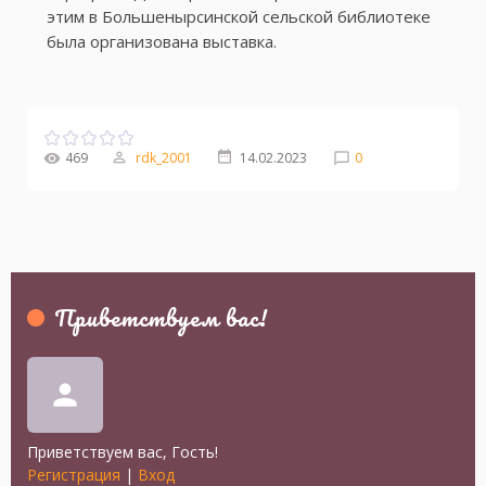
этим в Большенырсинской сельской библиотеке
была организована выставка.
469
rdk_2001
14.02.2023
0
Приветствуем вас
!
person
Приветствуем вас
,
Гость
!
Регистрация
|
Вход