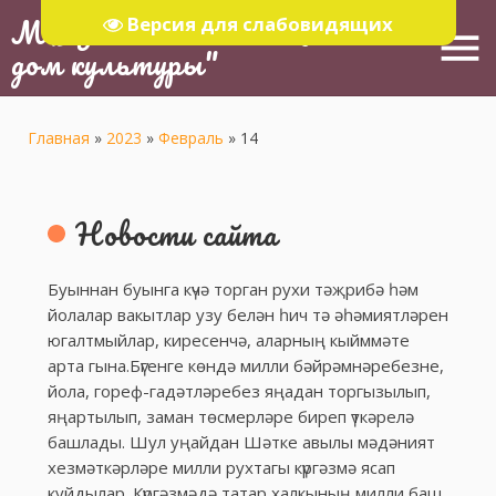
МБУ "Тюлячинский Районный
Версия для слабовидящих
menu
дом культуры"
Главная
»
2023
»
Февраль
»
14
Новости сайта
Буыннан буынга күчә торган рухи тәҗрибә һәм
йолалар вакытлар узу белән һич тә әһәмиятләрен
югалтмыйлар, киресенчә, аларның кыйммәте
арта гына.Бүгенге көндә милли бәйрәмнәребезне,
йола, гореф-гадәтләребез яңадан торгызылып,
яңартылып, заман төсмерләре биреп үткәрелә
башлады. Шул уңайдан Шәтке авылы мәдәният
хезмәткәрләре милли рухтагы күргәзмә ясап
куйдылар. Күргәзмәдә татар халкының милли баш