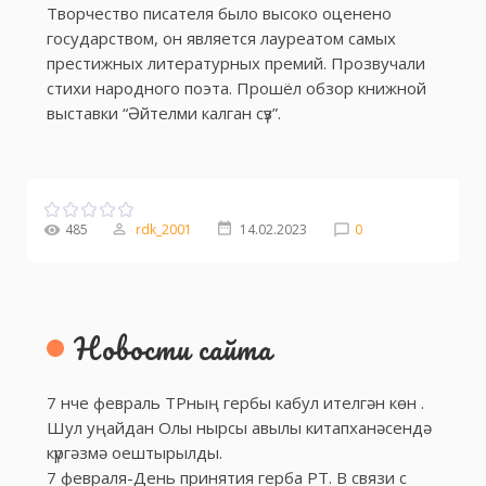
Творчество писателя было высоко оценено
государством, он является лауреатом самых
престижных литературных премий. Прозвучали
стихи народного поэта. Прошёл обзор книжной
выставки “Әйтелми калган сүз”.
485
rdk_2001
14.02.2023
0
Новости сайта
7 нче февраль ТРның гербы кабул ителгән көн .
Шул уңайдан Олы нырсы авылы китапханәсендә
күргәзмә оештырылды.
7 февраля-День принятия герба РТ. В связи с