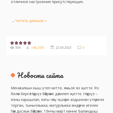
отличное настроение присутствующих.
...
Читать дальше »
304
rdk_2001
22.03.2023
0
Новости сайта
Менә салкын кыш үтеп китте, ямьле яз җитте. Яз
белән бергә Нәүрүз бәйрәме дә килеп җитте. Нәүрүз –
язны каршылап, язгы чәчү эшләре алдыннан үткәрелә
торган, тынычлыкка, матурлыкка өндәүче игелек
һәм дуслык бәйрәме. 19нчы март көнне Баландыш