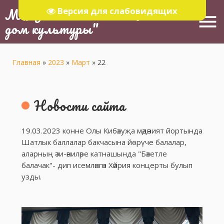
МБУ "Тюлячинский Районный
Версия для слабовидящих
menu
дом культуры"
Главная
»
2023
»
Март
»
22
Новости сайта
19.03.2023 конне Олы Кибәхуҗа мәдәният йортында
Шатлык баллалар бакчасына йөрүче балалар,
аларның әти-әниләре катнашында "Бәхетле
балачак"- дип исемләнгән Хәйрия концерты булып
узды.