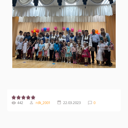
442
rdk_2001
22.03.2023
0