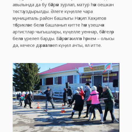
авылында да бу бәйрәм зурлап, матур һәм оешкан
төстә уздырылды. Әлеге күңелле чара
муниципаль район башлыгы Нәҗип Хаҗипов
тәбрикләве белән башланып китте һәм үзешчән
артистлар чыгышлары, күңелле уеннар, бәйгеләр
белән үрелеп барды. Бәйрәмгә килгән һәркем – олысы
да, кечесе дә рәхәтләнеп күңел ачты, ял итте.