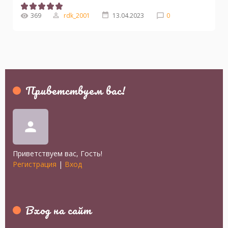
369
rdk_2001
13.04.2023
0
Приветствуем вас
!
person
Приветствуем вас
,
Гость
!
Регистрация
|
Вход
Вход на сайт