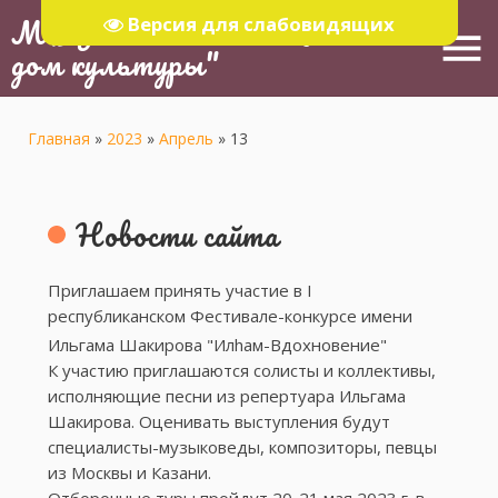
МБУ "Тюлячинский Районный
Версия для слабовидящих
menu
дом культуры"
Главная
»
2023
»
Апрель
»
13
Новости сайта
Приглашаем принять участие в I
республиканском Фестивале-конкурсе имени
Ильгама Шакирова "Илhам-Вдохновение"
К участию приглашаются солисты и коллективы,
исполняющие песни из репертуара Ильгама
Шакирова. Оценивать выступления будут
специалисты-музыковеды, композиторы, певцы
из Москвы и Казани.