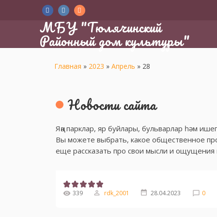
МБУ "Тюлячинский
Районный дом культуры"
Главная
»
2023
»
Апрель
»
28
Новости сайта
Яңа парклар, яр буйлары, бульварлар һәм иш
Вы можете выбрать, какое общественное про
еще рассказать про свои мысли и ощущения п
339
rdk_2001
28.04.2023
0