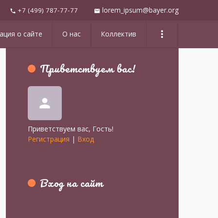
lorem_ipsum@bayer.org
+7 (499) 787-77-77
mail
phone
more_vert
ция о сайте
О нас
Коллектив
Приветствуем вас
!
person
Приветствуем вас
,
Гость
!
Регистрация
|
Вход
Вход на сайт