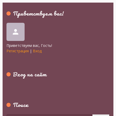
Приветствуем вас
!
person
Приветствуем вас
,
Гость
!
Регистрация
|
Вход
Вход на сайт
Поиск