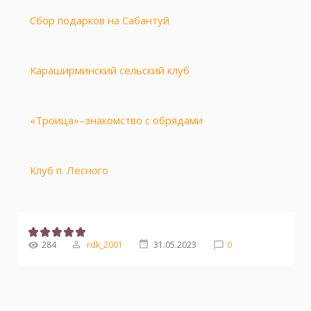
Сбор подарков на Сабантуй
Караширминский сельский клуб
«Троица»–знакомство с обрядами
Клуб п. Лесного
284
rdk_2001
31.05.2023
0