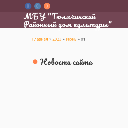
МБУ "Тюлячинский
Районный дом культуры"
Главная
»
2023
»
Июнь
»
01
Новости сайта