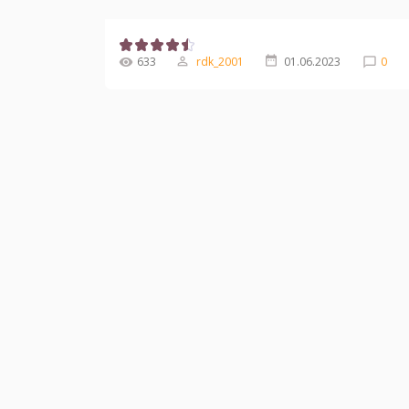
633
rdk_2001
01.06.2023
0