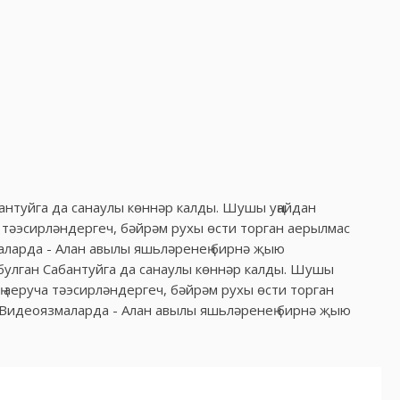
бантуйга да санаулы көннәр калды. Шушы уңайдан
 тәэсирләндергеч, бәйрәм рухы өсти торган аерылмас
ларда - Алан авылы яшьләренең бирнә җыю
 булган Сабантуйга да санаулы көннәр калды. Шушы
ң аеруча тәэсирләндергеч, бәйрәм рухы өсти торган
Видеоязмаларда - Алан авылы яшьләренең бирнә җыю