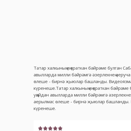
Татар халкының иң яраткан бәйрәме булган Са
авылларда милли бәйрәмгә әзерлекнең аеруча
өлеше - бирнә җыюлар башланды. Видеоязма
күренеше.Татар халкының иң яраткан бәйрәме
уңайдан авылларда милли бәйрәмгә әзерлекне
аерылмас өлеше - бирнә җыюлар башланды. 
күренеше.