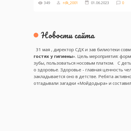
349
rdk_2001
01.06.2023
0
Новости сайта
31 мая , директор СДК и зав билиотеки сов
гостях у гигиены
». Цель мероприятия: фор
зубы, пользоваться носовым платком. С деть
о здоровье. Здоровье - главная ценность чел
закладывается оно в детстве. Ребята активн
отгадывали загадки «Мойдодыра» и составили