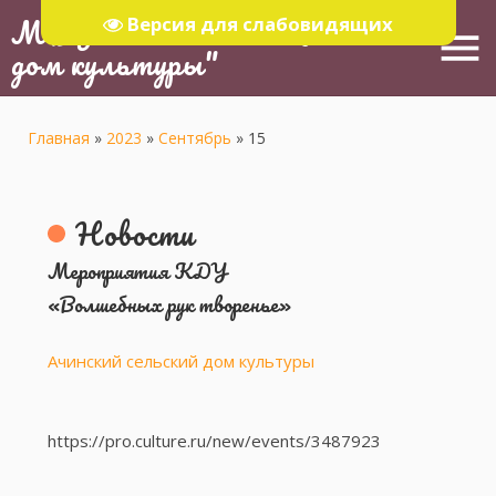
МБУ "Тюлячинский Районный
Версия для слабовидящих
menu
дом культуры"
Главная
»
2023
»
Сентябрь
»
15
Новости
Мероприятия КДУ
«Волшебных рук творенье»
Ачинский сельский дом культуры
https://pro.culture.ru/new/events/3487923