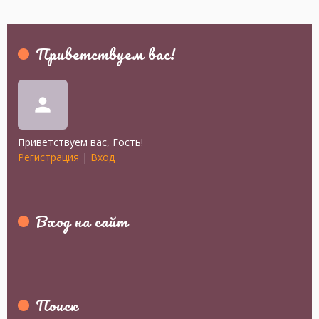
Приветствуем вас
!
person
Приветствуем вас
,
Гость
!
Регистрация
|
Вход
Вход на сайт
Поиск