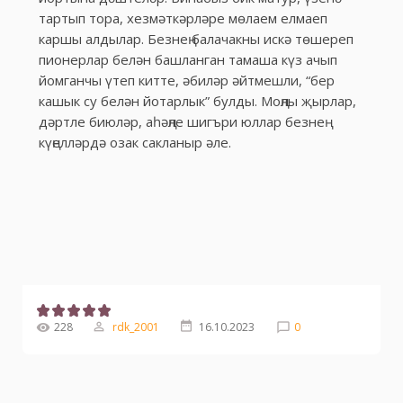
тартып тора, хезмәткәрләре мөлаем елмаеп
каршы алдылар. Безнең балачакны искә төшереп
пионерлар белән башланган тамаша күз ачып
йомганчы үтеп китте, әбиләр әйтмешли, “бер
кашык су белән йотарлык” булды. Моңлы җырлар,
дәртле биюләр, аһәңле шигъри юллар безнең
күңелләрдә озак сакланыр әле.
228
rdk_2001
16.10.2023
0