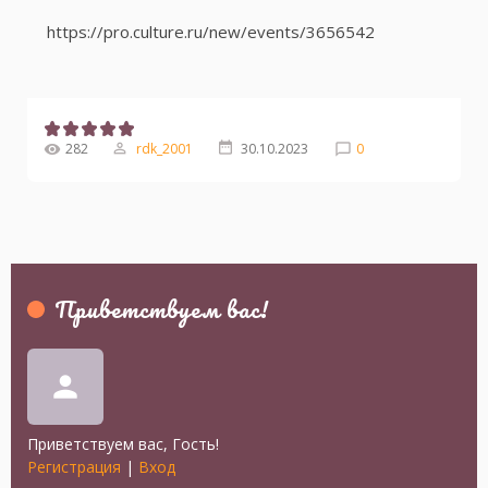
https://pro.culture.ru/new/events/3656542
282
rdk_2001
30.10.2023
0
Приветствуем вас
!
person
Приветствуем вас
,
Гость
!
Регистрация
|
Вход