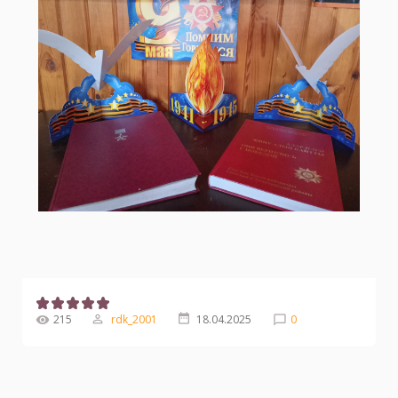
215
rdk_2001
18.04.2025
0