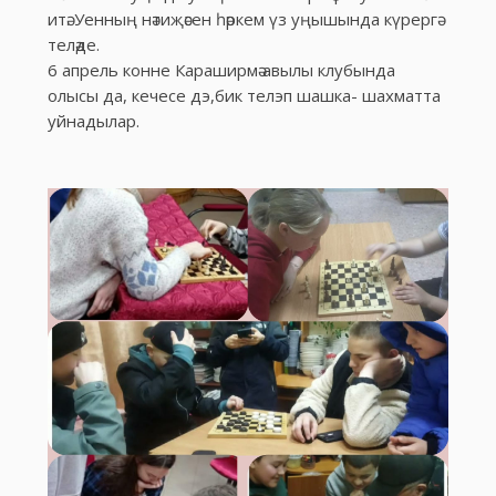
итә. Уенның нәтиҗәсен һәркем үз уңышында күрергә
теләде.
6 апрель конне Караширмә авылы клубында
олысы да, кечесе дэ,бик телэп шашка- шахматта
уйнадылар.