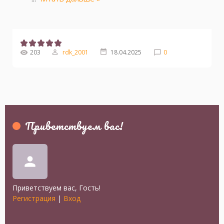
203
rdk_2001
18.04.2025
0
Приветствуем вас
!
person
Приветствуем вас
,
Гость
!
Регистрация
|
Вход