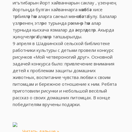
игътибарын йорт хайваннарын саклау , үзеңнең
йортыңда булган хайваннарга мәхәббәт хисе
тәрбияләү һәм аларга сакчыл мөнәсәбәттә булу. Балалар
үзләренең этләре турында рәсемнәр һәм алар
турныда кыскача язмалар да әзерләделәр. Ахырда
җиңүчеләргә бүләкләр тапшырылды.
9 апреля в Шадкинской сельской библиотеке
работники культуры с детьми провели конкурс
рисунков «Мой четвероногий друг». Основной
задачей конкурса было: привлечение внимания
детей к проблемам защиты домашних
животных, воспитание чувства любви к своим
питомцам и бережное отношение к ним. Ребята
приготовили рисунки и небольшой весёлый
рассказ о своих домашних питомцах. В конце
победителям вручены подарки.
...
Читать дальше »