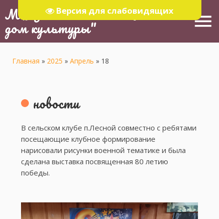
МБУ "Тюлячинский Районный
Версия для слабовидящих
menu
дом культуры"
Главная
»
2025
»
Апрель
»
18
новости
В сельском клубе п.Лесной совместно с ребятами
посещающие клубное формирование
нарисовали рисунки военной тематике и была
сделана выставка посвященная 80 летию
победы.