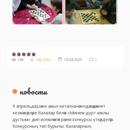
198
rdk_2001
18.04.2025
0
новости
9 апрельдә Шәтке авыл китапханәсендә мәдәният
хезмәткәрләре балалар белән «Минем дүрт аяклы
дустым» дип исемләнгән рәсем конкурсы үткәрделәр.
Конкурсның төп бурычы: балаларның