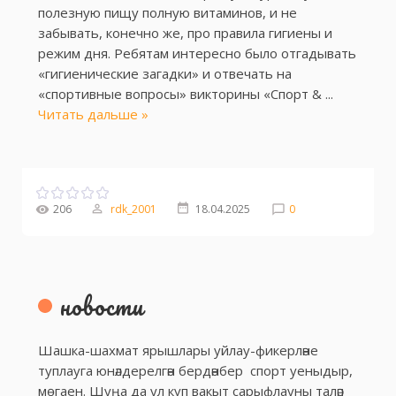
полезную пищу полную витаминов, и не
забывать, конечно же, про правила гигиены и
режим дня. Ребятам интересно было отгадывать
«гигиенические загадки» и отвечать на
«спортивные вопросы» викторины «Спорт &
...
Читать дальше »
206
rdk_2001
18.04.2025
0
новости
Шашка-шахмат ярышлары уйлау-фикерләне
туплауга юнәлдерелгән бердәнбер спорт уеныдыр,
мөгаен. Шуңа да ул күп вакыт сарыфлауны таләп