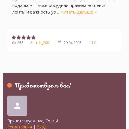
подарком. Также обсудили правила ношения
ленты и важность ув
...
Читать дальше »
256
rdk_2001
29.04.2025
0
Приветствуем вас
!
person
Приветствуем вас
,
Гость
!
Регистрация
|
Вход