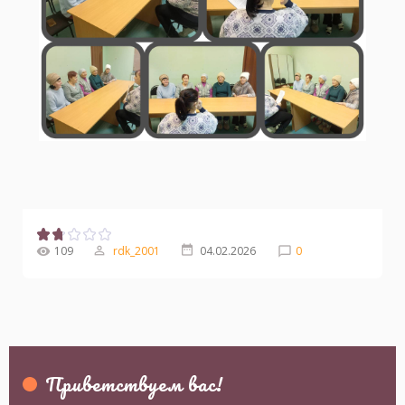
109
rdk_2001
04.02.2026
0
Приветствуем вас
!