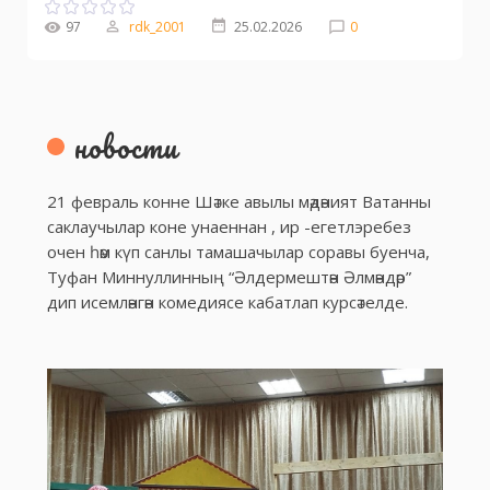
97
rdk_2001
25.02.2026
0
новости
21 февраль конне Шәтке авылы мәдәният Ватанны
саклаучылар коне унаеннан , ир -егетлэребез
очен һәм күп санлы тамашачылар соравы буенча,
Туфан Миннуллинның “Әлдермештән Әлмәндәр”
дип исемләнгән комедиясе кабатлап курсәтелде.