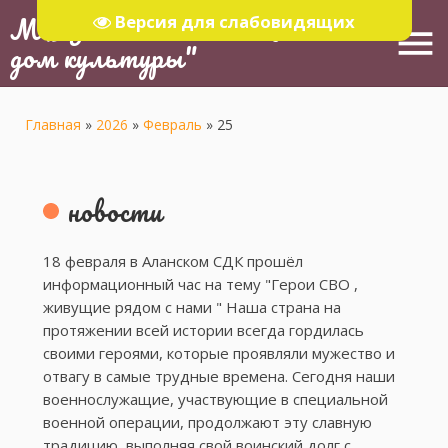
МБУ "Тюлячинский Районный
Версия для слабовидящих
menu
дом культуры"
Главная
»
2026
»
Февраль
»
25
новости
18 февраля в Аланском СДК прошёл
информационный час на тему "Герои СВО ,
живущие рядом с нами " Наша страна на
протяжении всей истории всегда гордилась
своими героями, которые проявляли мужество и
отвагу в самые трудные времена. Сегодня наши
военнослужащие, участвующие в специальной
военной операции, продолжают эту славную
традицию, выполняя свой воинский долг с