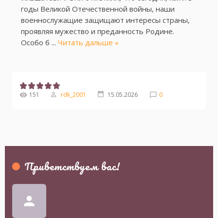
годы Великой Отечественной войны, наши
военнослужащие защищают интересы страны,
проявляя мужество и преданность Родине.
Особо б
...
Читать дальше »
151
rdk_2001
15.05.2026
0
Приветствуем вас
!
person