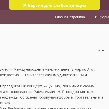
Версия для слабовидящих
Главная страница
Информа
15:07
дник — Международный женский день, 8 марта. Этот
 нежностью. Он считается самым удивительным и
лся праздничный концерт «Лучшим, любимым и самым
льского поселения Рахматуллин Н. Р. поздравил всех
и надежды. Со сцены прозвучали добрые, трогательные и
инка».
бия. Весёлые конкурсы чередовались с душевными