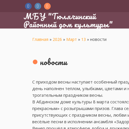
МБУ "Тюлячинский
Районный дом культуры"
Главная
»
2026
»
Март
»
13
»
новости
новости
С приходом весны наступает особенный праз
день наполнен теплом, улыбками, цветами и
трогательным праздником весны.
В Абдинском доме культуры 8 марта состоя
прекрасным» с розыгрышами призов. Глава се
присутствующих с праздником весны, любви 
весёлые песни в исполнении ансамбля «Задор
Вечер прошёл в атмосфере добра и дружелю