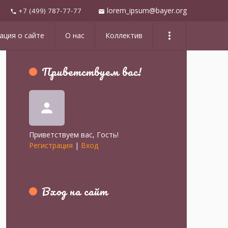
lorem_ipsum@bayer.org
+7 (499) 787-77-77
mail
phone
more_vert
ция о сайте
О нас
Коллектив
Приветствуем вас
!
person
Приветствуем вас
,
Гость
!
Регистрация
|
Вход
Вход на сайт