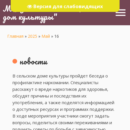
МБУ "Тюлячинский Районный
Версия для слабовидящих
menu
дом культуры"
Главная
»
2025
»
Май
»
16
новости
В сельском доме культуры пройдет беседа о
профилактике наркомании. Специалисты
расскажут о вреде наркотиков для здоровья,
обсудят причины и последствия их
употребления, а также поделятся информацией
о доступных ресурсах и программах поддержки.
В ходе мероприятия участники смогут задать
вопросы, поделиться своими переживаниями и
получить советы по борьбе с зависимостью.