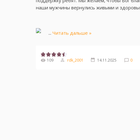
поддержку ребят. Мы желаем, чтобы Бог благ
наши мужчины вернулись живыми и здоровы
...
Читать дальше »
109
rdk_2001
14.11.2025
0