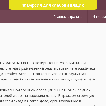
Версия для слабовидящих
Главная страница
Информа
м итү максатыннан, 13 ноябрь көнне Урта Мишә авыл
ек. Егетләргә ярдәм йөзеннән оештырылган изге эшкә өлеш
ткерәбез. Аллаһы Тәгалә сезне исәнлектән-саулыктан
егетләребез исән-сау әйләнеп кайтсын иде дигән теләктә
пециальной военной операции 13 ноября в Средне-
ителей деревни нарезали лапшу. Выражаем огромную
и свой вклад в благое дело, организованное в