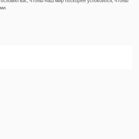
ословил вас, чтобы наш мир поскорее успокоился, чтобы
ми.