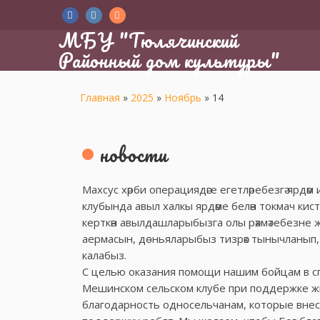
МБУ "Тюлячинский
Районный дом культуры"
Главная
»
2025
»
Ноябрь
»
14
новости
Махсус хәрби операциядәге егетләребезгә ярдә
клубында авыл халкы ярдәме белән токмач кист
керткән авылдашларыбызга олы рәхмәтебезне җи
аермасын, дөньяларыбыз тизрәк тынычланып, ир-
калабыз.
С целью оказания помощи нашим бойцам в с
Мешинском сельском клубе при поддержке ж
благодарность односельчанам, которые внесл