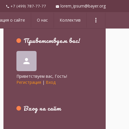
lorem_ipsum@bayer.org
+7 (499) 787-77-77
mail
phone
more_vert
ция о сайте
О нас
Коллектив
Приветствуем вас
!
person
Приветствуем вас
,
Гость
!
Регистрация
|
Вход
Вход на сайт