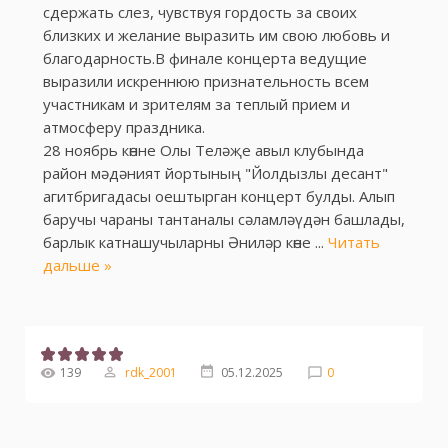
сдержать слез, чувствуя гордость за своих
близких и желание выразить им свою любовь и
благодарность.В финале концерта ведущие
выразили искреннюю признательность всем
участникам и зрителям за теплый прием и
атмосферу праздника.
28 ноябрь көнне Олы Теләҗе авыл клубында
район мәдәният йортының "Йолдызлы десант"
агитбригадасы оештырган концерт булды. Алып
баручы чараны тантаналы сәламләүдән башлады,
барлык катнашучыларны Әниләр көне
...
Читать
дальше »
139
rdk_2001
05.12.2025
0