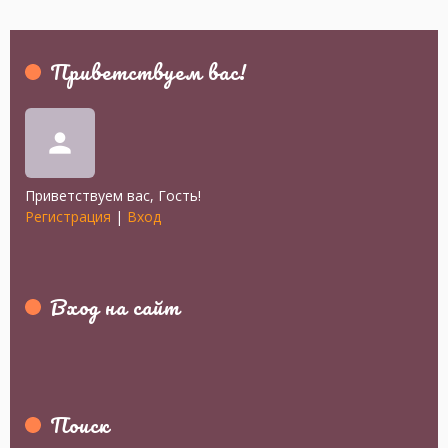
Приветствуем вас
!
person
Приветствуем вас
,
Гость
!
Регистрация
|
Вход
Вход на сайт
Поиск