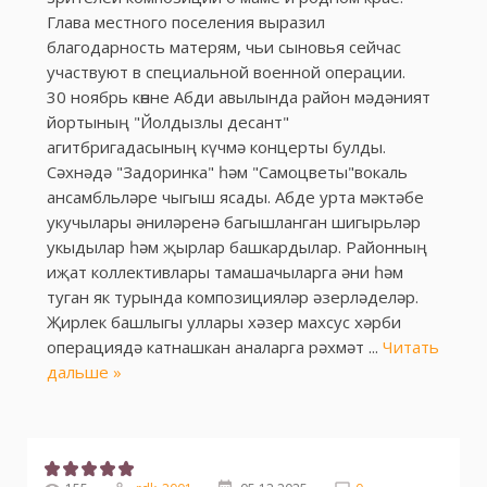
Глава местного поселения выразил
благодарность матерям, чьи сыновья сейчас
участвуют в специальной военной операции.
30 ноябрь көнне Абди авылында район мәдәният
йортының "Йолдызлы десант"
агитбригадасының күчмә концерты булды.
Сәхнәдә "Задоринка" һәм "Самоцветы"вокаль
ансамбльләре чыгыш ясады. Абде урта мәктәбе
укучылары әниләренә багышланган шигырьләр
укыдылар һәм җырлар башкардылар. Районның
иҗат коллективлары тамашачыларга әни һәм
туган як турында композицияләр әзерләделәр.
Җирлек башлыгы уллары хәзер махсус хәрби
операциядә катнашкан аналарга рәхмәт
...
Читать
дальше »