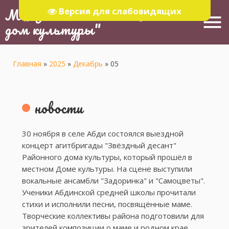
МБУ "Тюлячинский Районный
Версия для слабовидящих
menu
дом культуры"
Главная
»
2025
»
Декабрь
»
05
новости
30 ноября в селе Абди состоялся выездной
концерт агитбригады "Звёздный десант"
Районного дома культуры, который прошёл в
местном Доме культуры. На сцене выступили
вокальные ансамбли "Задоринка" и "Самоцветы".
Ученики Абдинской средней школы прочитали
стихи и исполнили песни, посвящённые маме.
Творческие коллективы района подготовили для
зрителей композиции о маме и родном крае.