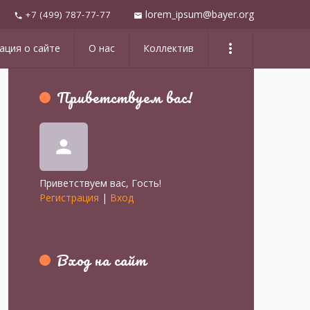
lorem_ipsum@bayer.org
+7 (499) 787-77-77
mail
phone
more_vert
ция о сайте
О нас
Коллектив
Приветствуем вас
!
person
Приветствуем вас
,
Гость
!
Регистрация
|
Вход
Вход на сайт