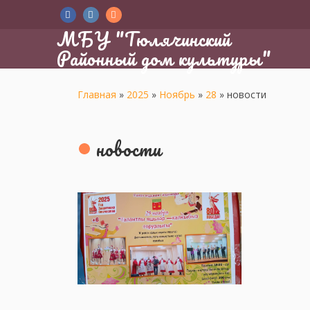
МБУ "Тюлячинский
Районный дом культуры"
Главная
»
2025
»
Ноябрь
»
28
»
новости
новости