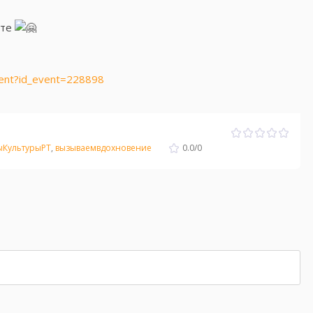
рте
event?id_event=228898
ыКультурыРТ
,
вызываемвдохновение
0.0
/
0