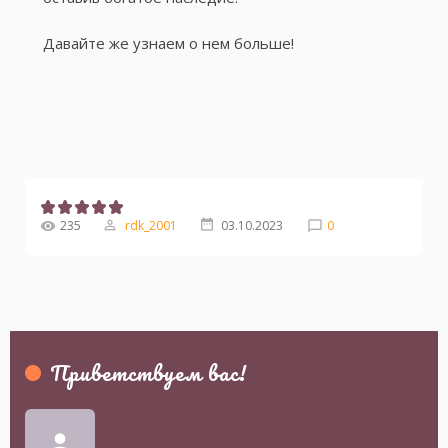
Давайте же узнаем о нем больше!
235
rdk_2001
03.10.2023
0
Приветствуем вас
!
person