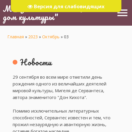
МБУ "Тюлячинский Районный
Версия для слабовидящих
menu
дом культуры"
Главная
»
2023
»
Октябрь
»
03
Новости
29 сентября во всем мире отметили день
рождения одного из величайших деятелей
мировой культуры, Мигеля де Сервантеса,
автора знаменитого "Дон Кихота".
Помимо исключительных литературных
способностей, Сервантес известен и тем, что
прожил незаурядную и авантюрную жизнь,
оставив богатое наследие.