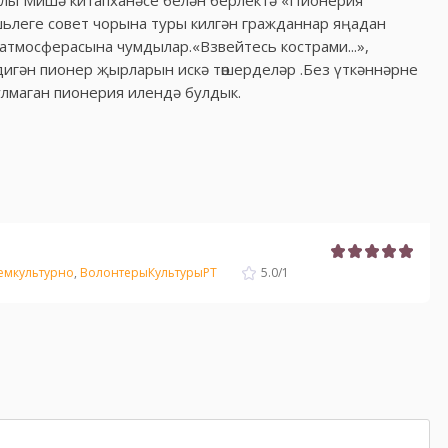
Олы Мишә китапханәсе белән берлектә «Пионерия
яшьлеге совет чорына туры килгән гражданнар яңадан
 атмосферасына чумдылар.«Взвейтесь кострами...»,
дигән пионер җырларын искә төшерделәр .Без үткәннәрне
улмаган пионерия илендә булдык.
емкультурно
,
ВолонтерыКультурыРТ
5.0
/
1