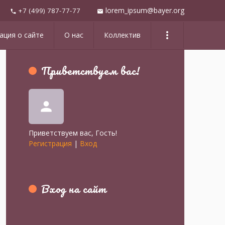
lorem_ipsum@bayer.org
+7 (499) 787-77-77
mail
phone
more_vert
ция о сайте
О нас
Коллектив
Приветствуем вас
!
person
Приветствуем вас
,
Гость
!
Регистрация
|
Вход
Вход на сайт