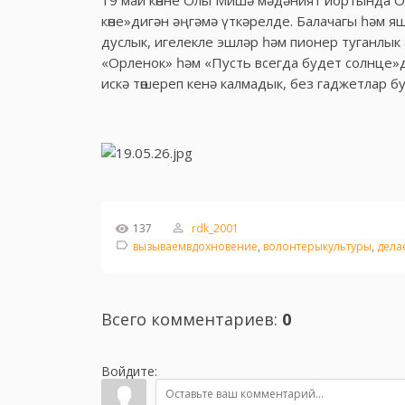
19 май көнне Олы Мишә мәдәният йортында 
көне»дигән әңгәмә үткәрелде. Балачагы һәм 
дуслык, игелекле эшләр һәм пионер туганлык
«Орленок» һәм «Пусть всегда будет солнце»
искә төшереп кенә калмадык, без гаджетлар б
137
rdk_2001
вызываемвдохновение
,
волонтерыкультуры
,
дела
Всего комментариев
:
0
Войдите: