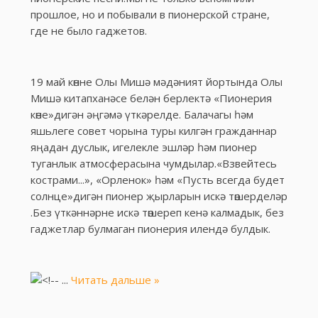
прошлое, но и побывали в пионерской стране,
где не было гаджетов.
19 май көнне Олы Мишә мәдәният йортында Олы
Мишә китапханәсе белән берлектә «Пионерия
көне»дигән әңгәмә үткәрелде. Балачагы һәм
яшьлеге совет чорына туры килгән гражданнар
яңадан дуслык, игелекле эшләр һәм пионер
туганлык атмосферасына чумдылар.«Взвейтесь
кострами...», «Орленок» һәм «Пусть всегда будет
солнце»дигән пионер җырларын искә төшерделәр
.Без үткәннәрне искә төшереп кенә калмадык, без
гаджетлар булмаган пионерия илендә булдык.
...
Читать дальше »