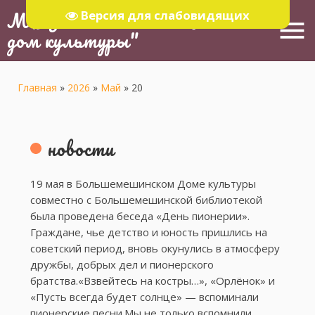
МБУ "Тюлячинский Районный
Версия для слабовидящих
menu
дом культуры"
Главная
»
2026
»
Май
»
20
новости
19 мая в Большемешинском Доме культуры
совместно с Большемешинской библиотекой
была проведена беседа «День пионерии».
Граждане, чье детство и юность пришлись на
советский период, вновь окунулись в атмосферу
дружбы, добрых дел и пионерского
братства.«Взвейтесь на костры…», «Орлёнок» и
«Пусть всегда будет солнце» — вспоминали
пионерские песни.Мы не только вспомнили