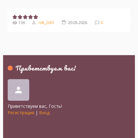
136
rdk_2001
20.05.2026
0
Приветствуем вас
!
person
Приветствуем вас
,
Гость
!
Регистрация
|
Вход