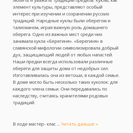
любить и уважать традиции предков. Куклы, как
элемент культуры, представляют особый
интерес при изучении и сохранении русских
традиций. Народные куклы были оберегом и
талисманом, играя важную роль домашнего
оберега. Одно из важных мест среди них
занимала кукла «Берегиня». «Берегиня» в
славянской мифологии символизировала добрый
дух, защищающий людей от любых напастей.
Наши предки всегда использовали различные
обереги для защиты дома от недобрых сил.
Изготавливалась она из ветоши, в каждой семье.
В доме могло быть несколько таких куколок: для
каждого члена семьи. Они передавались по
наследству, считаясь хранителями родовых
традиций.
В ходе мастер- клас
...
Читать дальше »