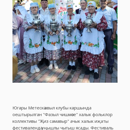
Югары Метескә авыл клубы каршында
оештырылган "Фазыл чишмәсе" халык фольклор
коллективы "Җиз самавыр" ачык халык иҗаты
фестивалендә уңышлы чыгыш ясады. Фестиваль