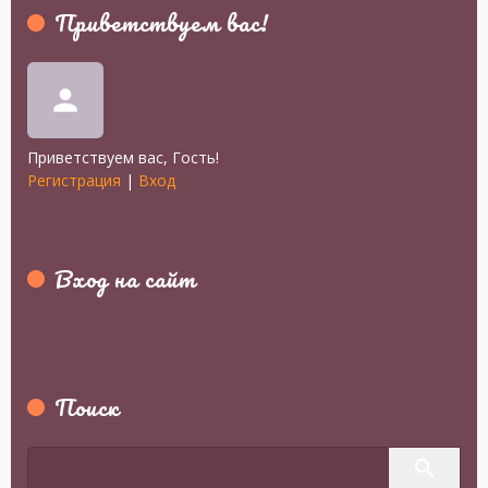
Приветствуем вас
!
person
Приветствуем вас
,
Гость
!
Регистрация
|
Вход
Вход на сайт
Поиск