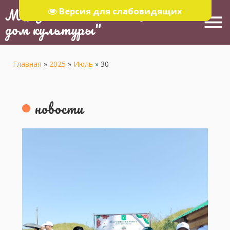
МБУ "Тюлячинский Районный
Версия для слабовидящих
menu
дом культуры"
Главная
»
2025
»
Июль
»
30
новости