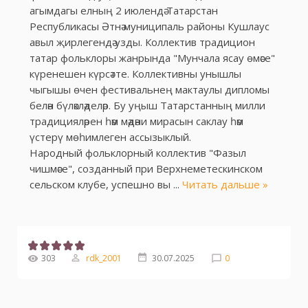
агымдагы елның 2 июлендә Татарстан
Республикасы Әтнә муниципаль районы Кушлаус
авыл җирлегендә узды. Коллектив традицион
татар фольклоры жанрында "Мунчала ясау өмәсе"
күренешен күрсәтте. Коллективны унышлы
чыгышы өчен фестивальнең мактаулы дипломы
белән бүләкләделәр. Бу уңыш Татарстанның милли
традицияләрен һәм мәдәни мирасын саклау һәм
үстерү мөһимлеген ассызыклый.
Народный фольклорный коллектив "Фазыл
чишмәсе", созданный при Верхнеметескинском
сельском клубе, успешно вы
...
Читать дальше »
303
rdk_2001
30.07.2025
0