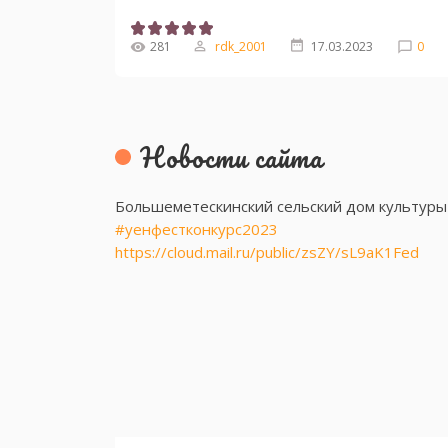
281
rdk_2001
17.03.2023
0
Новости сайта
Большеметескинский сельский дом культуры
#уенфестконкурс2023
https://cloud.mail.ru/public/zsZY/sL9aK1Fed