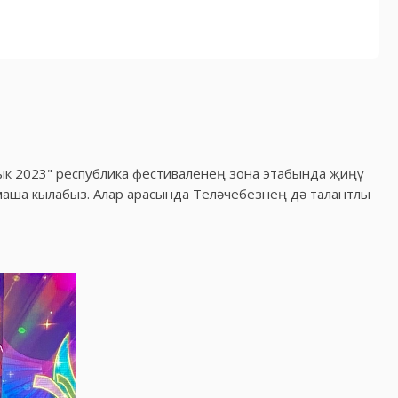
к 2023" республика фестиваленең зона этабында җиңү
маша кылабыз. Алар арасында Теләчебезнең дә талантлы