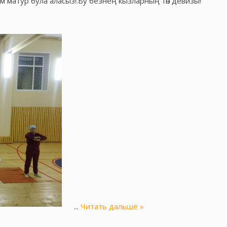
м матур була аласыз!.Бу безнең кызларның төп девизы!
...
Читать дальше »