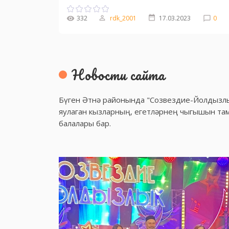
332
rdk_2001
17.03.2023
0
Новости сайта
Бүген Әтнә районында "Созвездие-Йолдызлы
яулаган кызларның, егетләрнең чыгышын та
балалары бар.