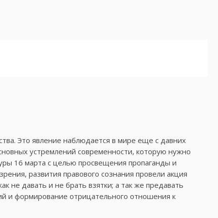
тва. Это явление наблюдается в мире еще с давних
основных устремлений современности, которую нужно
уры 16 марта с целью просвещения пропаганды и
рения, развития правового сознания провели акция
ак не давать и не брать взятки; а так же предавать
ний и формирование отрицательного отношения к