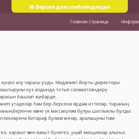
Версия для слабовидящих
Главная страница
Информа
т күңел ачу чарасы узды. Мәдәният йорты директоры
алаштыруны куз алдында тотып сәламәтләндерү
чарасын башлап җибәрде.
әнеп үтәделәр һәм бер-берсенә ярдәм иттеләр. Чараның
араныңберенче көнне үк массакүләм булуы шатлыклы булды:
мәтлекләренә битараф булмаганнар, аралашуны һәм
ез, хәрәкәт өчен вакыт бүлегез, уңай эмоцияләр алыгыз.