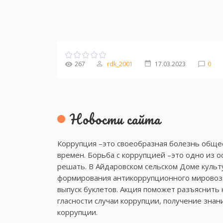
267
rdk_2001
17.03.2023
0
Новости сайта
Коррупция –это своеобразная болезнь общес
времен. Борьба с коррупцией –это одно из 
решать. В Айдаровском сельском Доме культ
формирования антикоррупционного мировозз
выпуск буклетов. Акция поможет разъяснить к
гласности случаи коррупции, получение зна
коррупции.