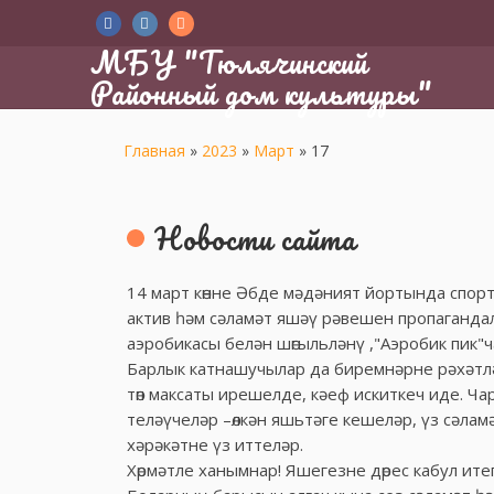
МБУ "Тюлячинский
Районный дом культуры"
Главная
»
2023
»
Март
»
17
Новости сайта
14 март көнне Әбде мәдәният йортында спор
актив һәм сәламәт яшәү рәвешен пропаганд
аэробикасы белән шөгыльләнү ,"Аэробик пик"
Барлык катнашучылар да биремнәрне рәхәтл
төп максаты ирешелде, кәеф искиткеч иде. Ч
теләүчеләр –өлкән яшьтәге кешеләр, үз сәла
хәрәкәтне үз иттеләр.
Хөрмәтле ханымнар! Яшегезне дөрес кабул итег