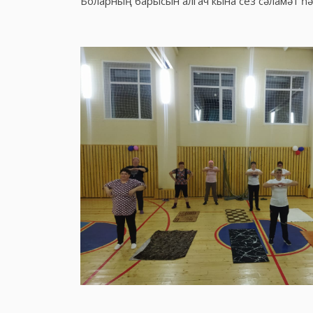
Боларның барысын алгач кына сез сәламәт һә