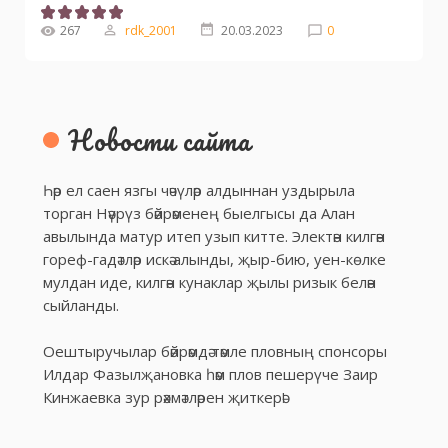
267
rdk_2001
20.03.2023
0
Новости сайта
Һәр ел саен язгы чәчүләр алдыннан уздырыла
торган Нәүрүз бәйрәменең быелгысы да Алан
авылында матур итеп узып китте. Электән килгән
гореф-гадәтләр искә алынды, җыр-бию, уен-көлке
мулдан иде, килгән кунаклар җылы ризык белән
сыйланды.
Оештыручылар бәйрәмдә тәмле пловның спонсоры
Илдар Фазылҗановка һәм плов пешерүче Заир
Кинжаевка зур рәхмәтләрен җиткерә!