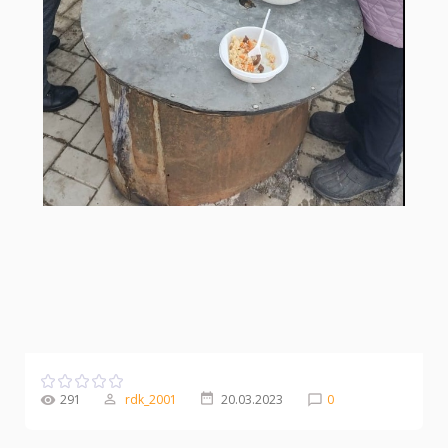
291
rdk_2001
20.03.2023
0