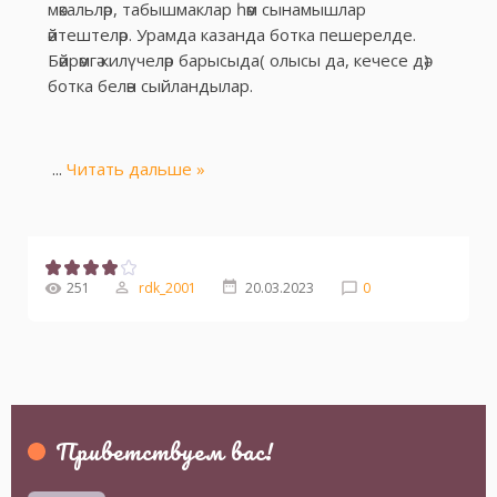
мәкальләр, табышмаклар һәм сынамышлар
әйтештеләр. Урамда казанда ботка пешерелде.
Бәйрәмгә килүчеләр барысыда( олысы да, кечесе дә)
ботка белән сыйландылар.
...
Читать дальше »
251
rdk_2001
20.03.2023
0
Приветствуем вас
!