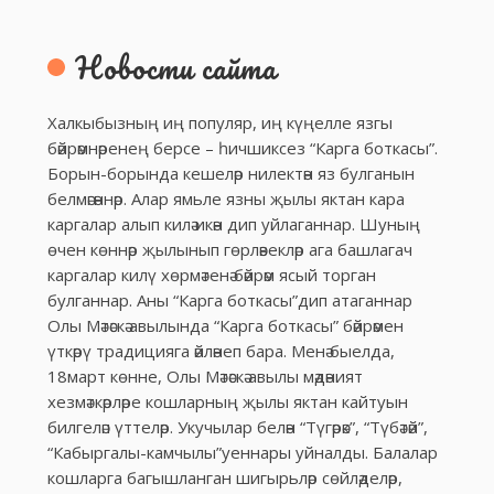
Новости сайта
Халкыбызның иң популяр, иң күңелле язгы
бәйрәмнәренең берсе – һичшиксез “Карга боткасы”.
Борын-борында кешеләр нилектән яз булганын
белмәгәннәр. Алар ямьле язны җылы яктан кара
каргалар алып килә икән дип уйлаганнар. Шуның
өчен көннәр җылынып гөрләвекләр ага башлагач
каргалар килү хөрмәтенә бәйрәм ясый торган
булганнар. Аны “Карга боткасы”дип атаганнар
Олы Мәтәскә авылында “Карга боткасы” бәйрәмен
үткәрү традицияга әйләнеп бара. Менә быелда,
18март көнне, Олы Мәтәскә авылы мәдәният
хезмәткәрләре кошларның җылы яктан кайтуын
билгеләп үттеләр. Укучылар белән “Түгәрәк”, “Түбәтәй”,
“Кабыргалы-камчылы”уеннары уйналды. Балалар
кошларга багышланган шигырьләр сөйләделәр,