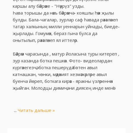
каршы алу бәйрәме - "Нәүрүз" узды.
Һава торышы да нәкъ бәйрәмчә – кояшлы һәм җылы
булды. Бала-чагалар, зурлар саф һавада рәхәтләнеп
татар халкының милли уеннарын уйнады, биеде-
җырлады. Гомумән, бераз гына булса да
онытылып, рәхәтләнеп ял иттеләр.
Бәйрәм чарасында , матур йоласына туры китереп ,
зур казанда ботка пешкән. Фото- видеолардан
күргәнегезчә, ботка пешерүдә бөтен авыл
катнашкан, чөнки, мәдәният хезмәткәрләре авыл
буенча йөреп, боткага кирәк - яракны үзләреннән
җыйган. Молодцы димичә, ни диясең инде менә!
...
Читать дальше »