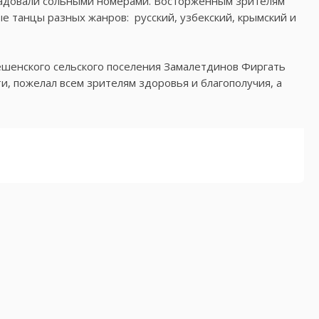
орадовали сольными номерами. Восторженным зрителям
танцы разных жанров: ​ русский, узбекский, крымский и
шенского сельского поселения Замалетдинов Фиргать
,​ пожелал всем зрителям здоровья и благополучия, а