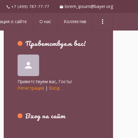
lorem_ipsum@bayer.org
+7 (499) 787-77-77
mail
phone
more_vert
ция о сайте
О нас
Коллектив
Приветствуем вас
!
person
Приветствуем вас
,
Гость
!
Регистрация
|
Вход
Вход на сайт