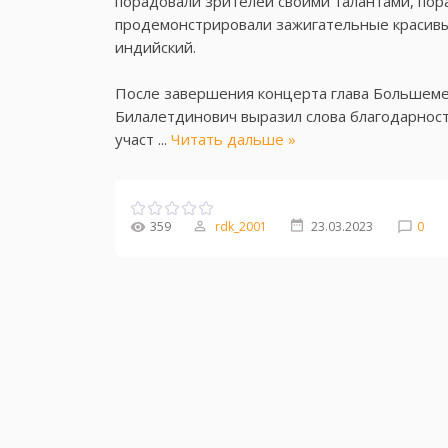
порадовали зрителей​ своими талантами, п
продемонстрировали зажигательные красивые 
индийский. ​
После завершения концерта глава Большеме
Билалетдинович выразил слова благодарности
участ
...
Читать дальше »
359
rdk_2001
23.03.2023
0