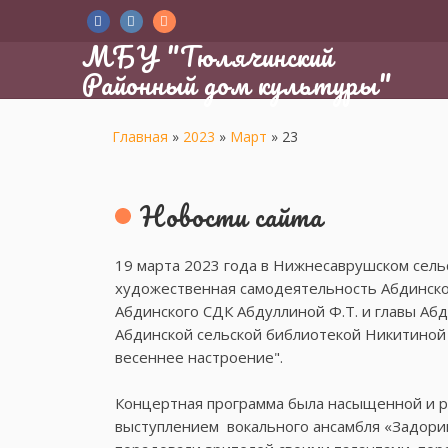
МБУ "Тюлячинский
Районный дом культуры"
Главная
»
2023
»
Март
»
23
Новости сайта
19 марта 2023 года в Нижнесаврушском сель
художественная самодеятельность Абдинског
Абдинского СДК Абдуллиной Ф.Т. и главы​ Аб
Абдинской сельской библиотекой Никитиной Н
весеннее настроение".
Концертная программа была насыщенной и р
выступлением ​ вокального ансамбля «Задори